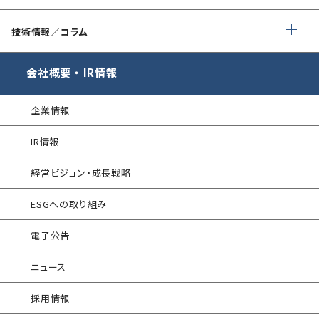
Managed Security Service for SASE
ゼロトラストプレミナリーサーベイ
企業向けセキュリティ訓練
SQAT® 情報セキュリティ瓦版
®
SQAT
with Swift Delivery
技術情報／コラム
WAF運用
金融庁ガイドライン準拠対応支援サービス
標的型攻撃メール訓練
®
電気事業者向け サイバーセキュリティ
G-MDR
脆弱性情報提供
会社概要
・
IR情報
プレリミナリーサーベイ
SIEM運用／分析
情報セキュリティ研修
企業情報
インシデント対応訓練
エンドポイントセキュリティ EDR-MSS
IR情報
インシデント対応訓練シミュレーター
Security-First Aidサービス
経営ビジョン・成長戦略
情報セキュリティリスクアセスメント
セキュアメール
ESGへの取り組み
FISCガイドライン準拠対応支援サービス
®
AAMS
マルウェア・プロテクト
電子公告
地方公共団体向け 情報セキュリティ
セルフアセスメント
®
AAMS
添付ファイル自動分離サービス
ニュース
産業制御システム向けリスクアセスメント
セキュリティログ分析／活用支援
採用情報
EC加盟店様向け セキュリティ・チェックリスト