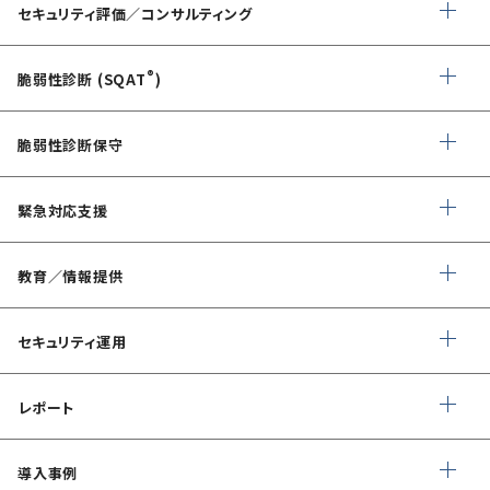
セキュリティ評価／コンサルティング
情報セキュリティ・アドバイザリ
®
脆弱性診断 (SQAT
)
AIサービス提供者・利用者向け
Webアプリケーション・API脆弱性診断
サイバーセキュリティ対策支援
脆弱性診断保守
ネットワーク脆弱性診断
ランサムウェアに対応したIT-BCP策定支援
デイリー自動脆弱性診断
緊急対応支援
スマホアプリ脆弱性診断
自動車部品業界向け
WEBサイトコンテンツ改ざん検知
情報セキュリティ対策支援
デジタルフォレンジック
教育／情報提供
IoTセキュリティ診断
ソースコード自動診断
CSIRT構築／運用支援
緊急対応
ペネトレーションテスト
®
セキュリスト（SecuriST）
セキュリティ運用
インシデント初動対応準備支援
クレジットカード情報漏えい
クラウドセキュリティ設定診断
フォレンジック調査
EC-Council
マネージドセキュリティサービス (MSS)
Shift Left コンサルティング
（セキュリティエンジニア養成講座）
レポート
ソースコード診断
サイバー脅威情報調査
Managed Security Service for AWS
情報セキュリティ文書整備支援
公式 CISSP CBKトレーニング
SQAT® セキュリティレポート
アタックサーフェス調査
導入事例