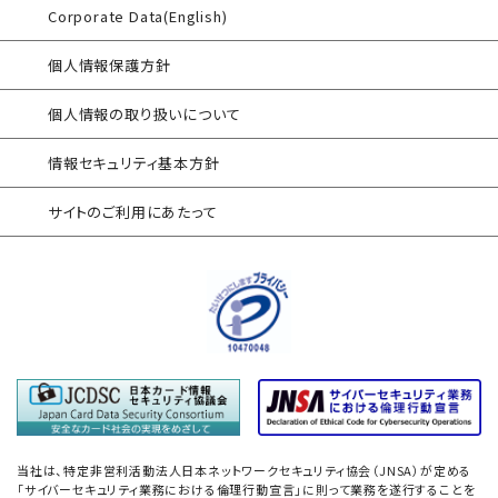
サイバープロテクション（CP）
対応アセスメントサービス
Corporate Data(English)
自己問診型 テレワーク環境
個人情報保護方針
情報リスクアセスメント
個人情報の取り扱いについて
自己問診型 個人情報に関わる
情報セキュリティアセスメント
情報セキュリティ基本方針
情報セキュリティ
サイトのご利用にあたって
自己点検アンケートサービス
サプライチェーン
情報セキュリティアセスメント
ネットワーク機器設定評価
データベース設定評価
「防衛産業サイバーセキュリティ基準」
準拠支援
当社は、特定非営利活動法人日本ネットワークセキュリティ協会（JNSA）が定める
「サイバーセキュリティ業務における倫理行動宣言」に則って業務を遂行することを