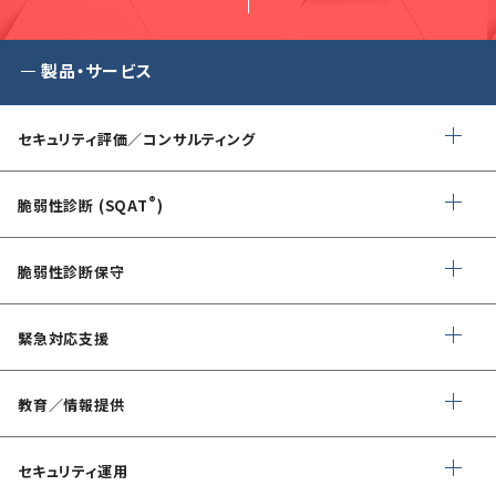
製品・サービス
セキュリティ評価／コンサルティング
情報セキュリティ・アドバイザリ
®
脆弱性診断 (SQAT
)
AIサービス提供者・利用者向け
Webアプリケーション・API脆弱性診断
サイバーセキュリティ対策支援
脆弱性診断保守
ネットワーク脆弱性診断
ランサムウェアに対応したIT-BCP策定支援
デイリー自動脆弱性診断
緊急対応支援
スマホアプリ脆弱性診断
自動車部品業界向け
WEBサイトコンテンツ改ざん検知
情報セキュリティ対策支援
デジタルフォレンジック
教育／情報提供
IoTセキュリティ診断
ソースコード自動診断
CSIRT構築／運用支援
緊急対応
ペネトレーションテスト
®
セキュリスト（SecuriST）
セキュリティ運用
インシデント初動対応準備支援
クレジットカード情報漏えい