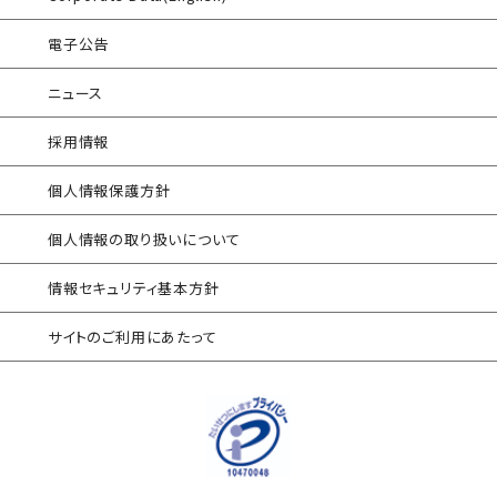
セルフアセスメント
®
AAMS
添付ファイル自動分離サービス
電子公告
産業制御システム向けリスクアセスメント
セキュリティログ分析／活用支援
ニュース
EC加盟店様向け セキュリティ・チェックリスト
サイバープロテクション（CP）
対応アセスメントサービス
採用情報
自己問診型 テレワーク環境
個人情報保護方針
情報リスクアセスメント
個人情報の取り扱いについて
自己問診型 個人情報に関わる
情報セキュリティアセスメント
情報セキュリティ基本方針
情報セキュリティ
サイトのご利用にあたって
自己点検アンケートサービス
サプライチェーン
情報セキュリティアセスメント
ネットワーク機器設定評価