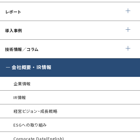
クラウドセキュリティ設定診断
フォレンジック調査
EC-Council
マネージドセキュリティサービス (MSS)
Shift Left コンサルティング
（セキュリティエンジニア養成講座）
レポート
ソースコード診断
サイバー脅威情報調査
Managed Security Service for AWS
情報セキュリティ文書整備支援
公式 CISSP CBKトレーニング
SQAT® セキュリティレポート
アタックサーフェス調査
導入事例
Managed Security Service for SASE
ゼロトラストプレミナリーサーベイ
企業向けセキュリティ訓練
SQAT® 情報セキュリティ瓦版
®
SQAT
with Swift Delivery
技術情報／コラム
WAF運用
金融庁ガイドライン準拠対応支援サービス
標的型攻撃メール訓練
®
電気事業者向け サイバーセキュリティ
G-MDR
脆弱性情報提供
会社概要
・
IR情報
プレリミナリーサーベイ
SIEM運用／分析
情報セキュリティ研修
企業情報
インシデント対応訓練
エンドポイントセキュリティ EDR-MSS
IR情報
インシデント対応訓練シミュレーター
Security-First Aidサービス
経営ビジョン・成長戦略
情報セキュリティリスクアセスメント
セキュアメール
ESGへの取り組み
FISCガイドライン準拠対応支援サービス
®
AAMS
マルウェア・プロテクト
Corporate Data(English)
地方公共団体向け 情報セキュリティ