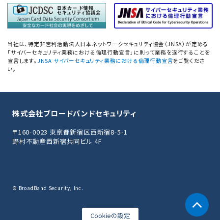
データベース設定評価
「防衛産業サイバーセキュリティ基準」
準拠支援
当社は、特定非営利活動法人日本ネットワークセキュリティ協会（JNSA）が定める
「サイバーセキュリティ業務における倫理行動宣言」に則って業務を遂行することを
PCI 準拠支援／オンサイト評価
宣言します。
JNSA サイバーセキュリティ業務における倫理行動宣言
をご覧くださ
い。
PCI DSS準拠支援ソリューション
／PCI 準拠維持支援
株式会社ブロードバンドセキュリティ
PCI DSSセキュリティセカンドオピニオン
〒160-0023 東京都新宿区西新宿8-5-1
PCI DSS Ver4.0.1 SAQ(D-SP)
野村不動産西新宿共同ビル 4F
記入例サンプル提供サービス
Swift CSCFに基づく
外部評価、内部評価支援
© BroadBand Security, Inc.
ISO/IEC27017
クラウドセキュリティ認証取得支援
Cookieの設定