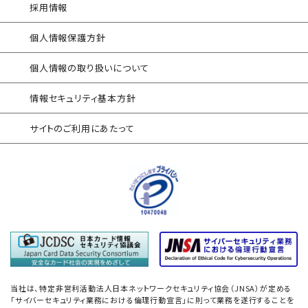
サイバープロテクション（CP）
対応アセスメントサービス
採用情報
自己問診型 テレワーク環境
個人情報保護方針
情報リスクアセスメント
個人情報の取り扱いについて
自己問診型 個人情報に関わる
情報セキュリティアセスメント
情報セキュリティ基本方針
情報セキュリティ
サイトのご利用にあたって
自己点検アンケートサービス
サプライチェーン
情報セキュリティアセスメント
ネットワーク機器設定評価
データベース設定評価
「防衛産業サイバーセキュリティ基準」
準拠支援
当社は、特定非営利活動法人日本ネットワークセキュリティ協会（JNSA）が定める
「サイバーセキュリティ業務における倫理行動宣言」に則って業務を遂行することを