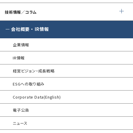
ゼロトラストプレミナリーサーベイ
企業向けセキュリティ訓練
SQAT® 情報セキュリティ瓦版
®
SQAT
with Swift Delivery
技術情報／コラム
WAF運用
金融庁ガイドライン準拠対応支援サービス
標的型攻撃メール訓練
®
電気事業者向け サイバーセキュリティ
G-MDR
脆弱性情報提供
会社概要
・
IR情報
プレリミナリーサーベイ
SIEM運用／分析
情報セキュリティ研修
企業情報
インシデント対応訓練
エンドポイントセキュリティ EDR-MSS
IR情報
インシデント対応訓練シミュレーター
Security-First Aidサービス
経営ビジョン・成長戦略
情報セキュリティリスクアセスメント
セキュアメール
ESGへの取り組み
FISCガイドライン準拠対応支援サービス
®
AAMS
マルウェア・プロテクト
Corporate Data(English)
地方公共団体向け 情報セキュリティ
セルフアセスメント
®
AAMS
添付ファイル自動分離サービス
電子公告
産業制御システム向けリスクアセスメント
セキュリティログ分析／活用支援
ニュース
EC加盟店様向け セキュリティ・チェックリスト