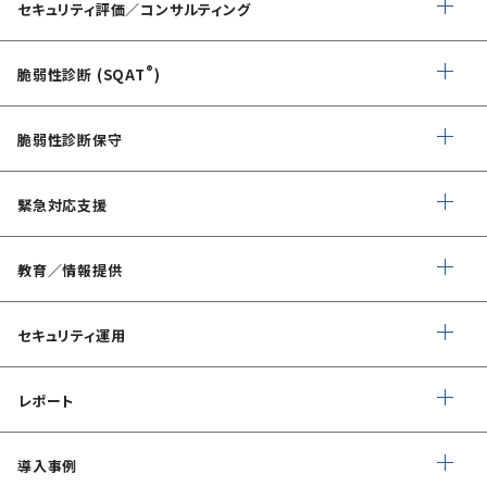
セキュリティ評価／コンサルティング
情報セキュリティ・アドバイザリ
®
脆弱性診断 (SQAT
)
AIサービス提供者・利用者向け
Webアプリケーション・API脆弱性診断
サイバーセキュリティ対策支援
脆弱性診断保守
ネットワーク脆弱性診断
ランサムウェアに対応したIT-BCP策定支援
デイリー自動脆弱性診断
緊急対応支援
スマホアプリ脆弱性診断
自動車部品業界向け
WEBサイトコンテンツ改ざん検知
情報セキュリティ対策支援
デジタルフォレンジック
教育／情報提供
IoTセキュリティ診断
ソースコード自動診断
CSIRT構築／運用支援
緊急対応
ペネトレーションテスト
®
セキュリスト（SecuriST）
セキュリティ運用
インシデント初動対応準備支援
クレジットカード情報漏えい
クラウドセキュリティ設定診断
フォレンジック調査
EC-Council
マネージドセキュリティサービス (MSS)
Shift Left コンサルティング
（セキュリティエンジニア養成講座）
レポート
ソースコード診断
サイバー脅威情報調査
Managed Security Service for AWS
情報セキュリティ文書整備支援
公式 CISSP CBKトレーニング
SQAT® セキュリティレポート
アタックサーフェス調査
導入事例
Managed Security Service for SASE