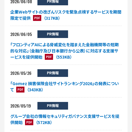
2026/06/08
PR情報
企業Webサイトの改ざんリスクを緊急点検するサービスを期間
限定で提供
（317KB）
PDF
2026/06/05
PR情報
「フロンティアAIによる脅威変化を踏まえた金融機関等の短期
的な対応」（金融庁及び日本銀行から公表）に対応する支援サ
ービスを提供開始
（553KB）
PDF
2026/05/26
PR情報
「Gomez 損害保険会社サイトランキング2026」の発表につい
て
（343KB）
PDF
2026/05/19
PR情報
グループ会社の情報セキュリティガバナンス支援サービスを提
供開始
（572KB）
PDF