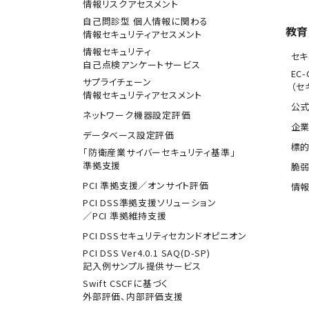
情報リスクアセスメント
自己問診型 個人情報に関わる
教育
情報セキュリティアセスメント
情報セキュリティ
セキ
自己点検アンケートサービス
EC-
サプライチェーン
（セ
情報セキュリティアセスメント
公式
ネットワーク機器設定評価
企業
データベース設定評価
標
「防衛産業サイバーセキュリティ基準」
準拠支援
脆
PCI 準拠支援／オンサイト評価
情報
PCI DSS準拠支援ソリューション
／PCI 準拠維持支援
PCI DSSセキュリティセカンドオピニオン
PCI DSS Ver4.0.1 SAQ(D-SP)
記入例サンプル提供サービス
Swift CSCFに基づく
外部評価、内部評価支援