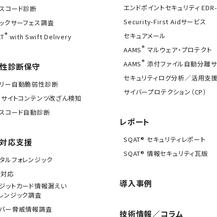
エンドポイントセキュリティ EDR-
スコード診断
Security-First Aidサービス
ックサーフェス調査
®
セキュアメール
T
with Swift Delivery
®
AAMS
マルウェア・プロテクト
®
AAMS
添付ファイル自動分離サ
性診断保守
セキュリティログ分析／活用支
イリー自動脆弱性診断
サイバープロテクション（CP）
Bサイトコンテンツ改ざん検知
スコード自動診断
レポート
SQAT® セキュリティレポート
対応支援
SQAT® 情報セキュリティ瓦版
タルフォレンジック
急対応
導入事例
ジットカード情報漏えい
レンジック調査
イバー脅威情報調査
技術情報／コラム