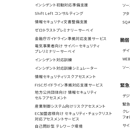
インシデント初動対応準備支援
ソー
Shift Left コンサルティング
アタ
情報セキュリティ文書整備支援
SQA
ゼロトラストプレミナリーサーベイ
金融庁ガイドライン準拠対応支援サービス
脆弱
電気事業者向け サイバーセキュリティ
デ
プレリミナリーサーベイ
WE
インシデント対応訓練
ソー
インシデント対応訓練シミュレーター
情報セキュリティリスクアセスメント
緊急
FISCガイドライン準拠対応支援サービス
地方公共団体向け 情報セキュリティ
デジ
セルフアセスメント
緊
産業制御システム向けリスクアセスメント
クレ
EC加盟店様向け セキュリティ・チェックリスト
フォ
対応アセスメントサービス
サ
自己問診型 テレワーク環境