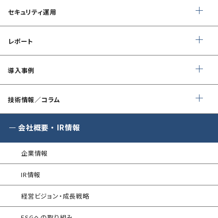
ペネトレーションテスト
®
セキュリスト（SecuriST）
セキュリティ運用
インシデント初動対応準備支援
クレジットカード情報漏えい
クラウドセキュリティ設定診断
フォレンジック調査
EC-Council
マネージドセキュリティサービス (MSS)
Shift Left コンサルティング
（セキュリティエンジニア養成講座）
レポート
ソースコード診断
サイバー脅威情報調査
Managed Security Service for AWS
情報セキュリティ文書整備支援
公式 CISSP CBKトレーニング
SQAT® セキュリティレポート
アタックサーフェス調査
導入事例
Managed Security Service for SASE
ゼロトラストプレミナリーサーベイ
企業向けセキュリティ訓練
SQAT® 情報セキュリティ瓦版
®
SQAT
with Swift Delivery
技術情報／コラム
WAF運用
金融庁ガイドライン準拠対応支援サービス
標的型攻撃メール訓練
®
電気事業者向け サイバーセキュリティ
G-MDR
脆弱性情報提供
会社概要
・
IR情報
プレリミナリーサーベイ
SIEM運用／分析
情報セキュリティ研修
企業情報
インシデント対応訓練
エンドポイントセキュリティ EDR-MSS
IR情報
インシデント対応訓練シミュレーター
Security-First Aidサービス
経営ビジョン・成長戦略
情報セキュリティリスクアセスメント
セキュアメール
ESGへの取り組み