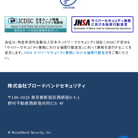
ネットワーク機器設定評価
データベース設定評価
「防衛産業サイバーセキュリティ基準」
準拠支援
当社は、特定非営利活動法人日本ネットワークセキュリティ協会（JNSA）が定める
「サイバーセキュリティ業務における倫理行動宣言」に則って業務を遂行することを
PCI 準拠支援／オンサイト評価
宣言します。
JNSA サイバーセキュリティ業務における倫理行動宣言
をご覧くださ
い。
PCI DSS準拠支援ソリューション
／PCI 準拠維持支援
株式会社ブロードバンドセキュリティ
PCI DSSセキュリティセカンドオピニオン
〒160-0023 東京都新宿区西新宿8-5-1
PCI DSS Ver4.0.1 SAQ(D-SP)
野村不動産西新宿共同ビル 4F
記入例サンプル提供サービス
Swift CSCFに基づく
外部評価、内部評価支援
© BroadBand Security, Inc.
ISO/IEC27017