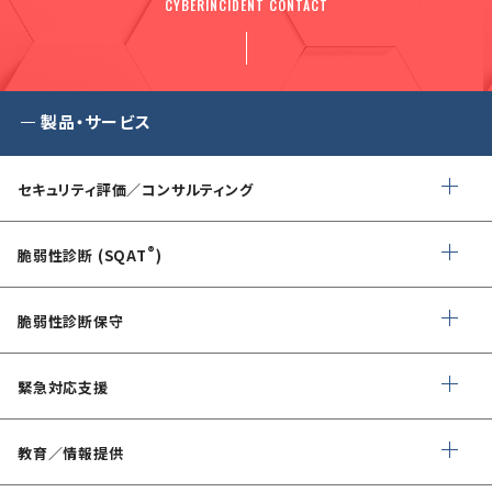
CYBERINCIDENT CONTACT
製品・サービス
セキュリティ評価／コンサルティング
情報セキュリティ・アドバイザリ
®
脆弱性診断 (SQAT
)
AIサービス提供者・利用者向け
Webアプリケーション・API脆弱性診断
サイバーセキュリティ対策支援
脆弱性診断保守
ネットワーク脆弱性診断
ランサムウェアに対応したIT-BCP策定支援
デイリー自動脆弱性診断
緊急対応支援
スマホアプリ脆弱性診断
自動車部品業界向け
WEBサイトコンテンツ改ざん検知
情報セキュリティ対策支援
デジタルフォレンジック
教育／情報提供
IoTセキュリティ診断
ソースコード自動診断
CSIRT構築／運用支援
緊急対応