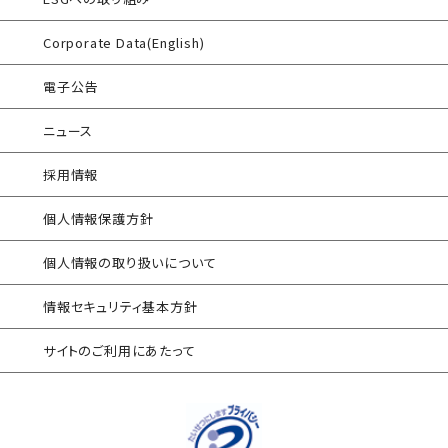
FISCガイドライン準拠対応支援サービス
®
AAMS
マルウェア・プロテクト
Corporate Data(English)
地方公共団体向け 情報セキュリティ
セルフアセスメント
®
AAMS
添付ファイル自動分離サービス
電子公告
産業制御システム向けリスクアセスメント
セキュリティログ分析／活用支援
ニュース
EC加盟店様向け セキュリティ・チェックリスト
サイバープロテクション（CP）
対応アセスメントサービス
採用情報
自己問診型 テレワーク環境
個人情報保護方針
情報リスクアセスメント
個人情報の取り扱いについて
自己問診型 個人情報に関わる
情報セキュリティアセスメント
情報セキュリティ基本方針
情報セキュリティ
サイトのご利用にあたって
自己点検アンケートサービス
サプライチェーン
情報セキュリティアセスメント