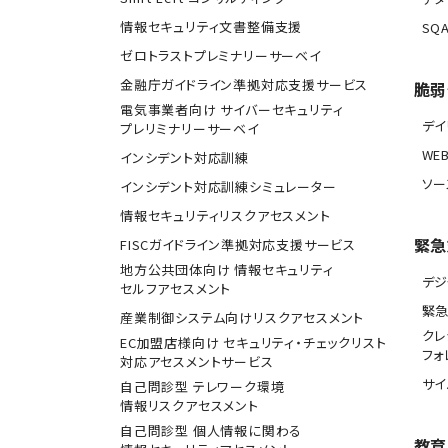
情報セキュリティ文書整備支援
SQA
ゼロトラストプレミナリーサーベイ
金融庁ガイドライン準拠対応支援サービス
脆弱
電気事業者向け サイバーセキュリティ
デ
プレリミナリーサーベイ
WE
インシデント対応訓練
ソー
インシデント対応訓練シミュレーター
情報セキュリティリスクアセスメント
緊急
FISCガイドライン準拠対応支援サービス
地方公共団体向け 情報セキュリティ
デジ
セルフアセスメント
緊
産業制御システム向けリスクアセスメント
クレ
EC加盟店様向け セキュリティ・チェックリスト
フォ
対応アセスメントサービス
サ
自己問診型 テレワーク環境
情報リスクアセスメント
自己問診型 個人情報に関わる
教育