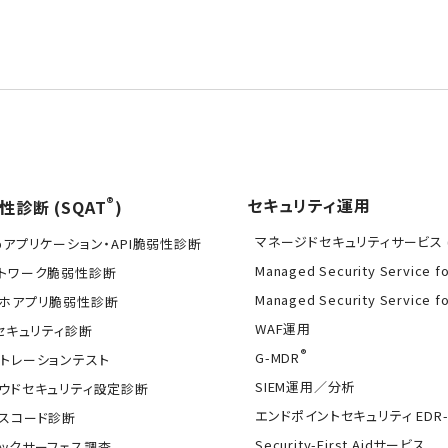
®
セキュリティ運用
性診断 (SQAT
)
マネージドセキュリティサービス (
bアプリケーション・API脆弱性診断
Managed Security Service f
トワーク脆弱性診断
Managed Security Service f
ホアプリ脆弱性診断
WAF運用
Tセキュリティ診断
®
G-MDR
トレーションテスト
SIEM運用／分析
ウドセキュリティ設定診断
エンドポイントセキュリティ EDR-
スコード診断
Security-First Aidサービス
ックサーフェス調査