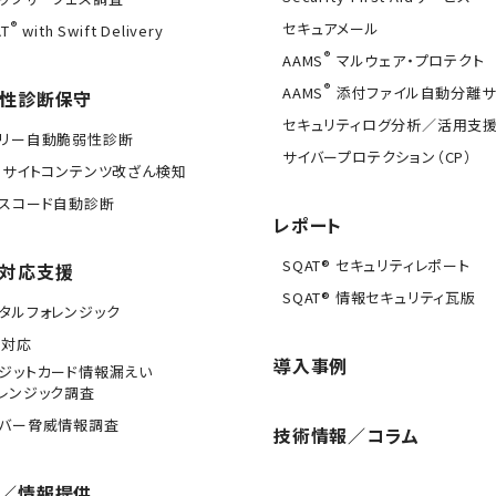
®
セキュアメール
T
with Swift Delivery
®
AAMS
マルウェア・プロテクト
®
AAMS
添付ファイル自動分離サ
性診断保守
セキュリティログ分析／活用支
イリー自動脆弱性診断
サイバープロテクション（CP）
Bサイトコンテンツ改ざん検知
スコード自動診断
レポート
SQAT® セキュリティレポート
対応支援
SQAT® 情報セキュリティ瓦版
タルフォレンジック
急対応
導入事例
ジットカード情報漏えい
レンジック調査
イバー脅威情報調査
技術情報／コラム
／情報提供