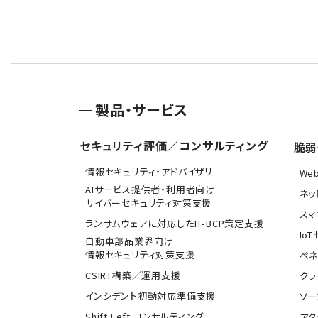
製品・サービス
セキュリティ評価／コンサルティング
脆弱
情報セキュリティ・アドバイザリ
We
AIサービス提供者・利用者向け
ネッ
サイバーセキュリティ対策支援
スマ
ランサムウェアに対応したIT-BCP策定支援
Io
自動車部品業界向け
情報セキュリティ対策支援
ペネ
CSIRT構築／運用支援
クラ
インシデント初動対応準備支援
ソー
Shift Left コンサルティング
アタ