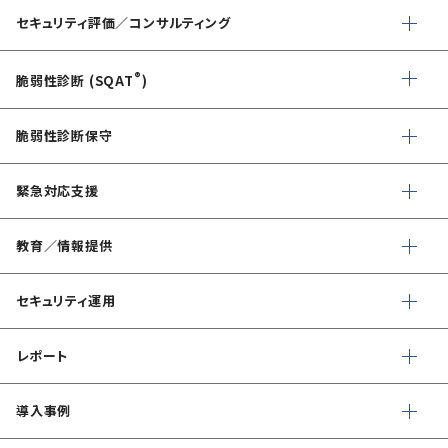
セキュリティ評価／コンサルティング
情報セキュリティ・アドバイザリ
®
脆弱性診断 (SQAT
)
AIサービス提供者・利用者向け
Webアプリケーション・API脆弱性診断
サイバーセキュリティ対策支援
脆弱性診断保守
ネットワーク脆弱性診断
ランサムウェアに対応したIT-BCP策定支援
デイリー自動脆弱性診断
緊急対応支援
スマホアプリ脆弱性診断
自動車部品業界向け
WEBサイトコンテンツ改ざん検知
デジタルフォレンジック
情報セキュリティ対策支援
教育／情報提供
IoTセキュリティ診断
ソースコード自動診断
緊急対応
CSIRT構築／運用支援
®
セキュリスト（SecuriST）
セキュリティ運用
ペネトレーションテスト
クレジットカード情報漏えい
インシデント初動対応準備支援
EC-Council
フォレンジック調査
クラウドセキュリティ設定診断
マネージドセキュリティサービス (MSS)
レポート
（セキュリティエンジニア養成講座）
Shift Left コンサルティング
サイバー脅威情報調査
ソースコード診断
Managed Security Service for AWS
SQAT® セキュリティレポート
公式 CISSP CBKトレーニング
導入事例
情報セキュリティ文書整備支援
アタックサーフェス調査
Managed Security Service for SASE