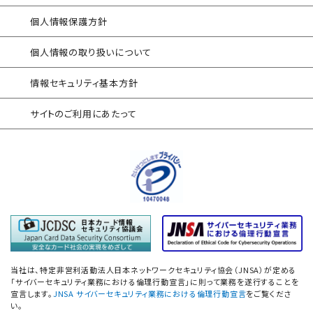
EC加盟店様向け セキュリティ・チェックリスト
対応アセスメントサービス
個人情報保護方針
自己問診型 テレワーク環境
個人情報の取り扱いについて
情報リスクアセスメント
情報セキュリティ基本方針
自己問診型 個人情報に関わる
情報セキュリティアセスメント
サイトのご利用にあたって
情報セキュリティ
自己点検アンケートサービス
サプライチェーン
情報セキュリティアセスメント
ネットワーク機器設定評価
データベース設定評価
当社は、特定非営利活動法人日本ネットワークセキュリティ協会（JNSA）が定める
「防衛産業サイバーセキュリティ基準」
「サイバーセキュリティ業務における倫理行動宣言」に則って業務を遂行することを
宣言します。
JNSA サイバーセキュリティ業務における倫理行動宣言
をご覧くださ
準拠支援
い。