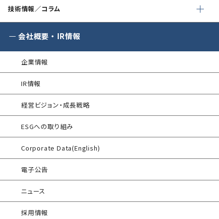
SQAT® 情報セキュリティ瓦版
企業向けセキュリティ訓練
ゼロトラストプレミナリーサーベイ
技術情報／コラム
WAF運用
®
SQAT
with Swift Delivery
標的型攻撃メール訓練
金融庁ガイドライン準拠対応支援サービス
会社概要
・
IR情報
®
G-MDR
脆弱性情報提供
電気事業者向け サイバーセキュリティ
プレリミナリーサーベイ
SIEM運用／分析
企業情報
情報セキュリティ研修
インシデント対応訓練
エンドポイントセキュリティ EDR-MSS
IR情報
インシデント対応訓練シミュレーター
Security-First Aidサービス
経営ビジョン・成長戦略
情報セキュリティリスクアセスメント
セキュアメール
ESGへの取り組み
FISCガイドライン準拠対応支援サービス
®
Corporate Data(English)
AAMS
マルウェア・プロテクト
地方公共団体向け 情報セキュリティ
電子公告
®
AAMS
添付ファイル自動分離サービス
セルフアセスメント
ニュース
セキュリティログ分析／活用支援
産業制御システム向けリスクアセスメント
採用情報
サイバープロテクション（CP）