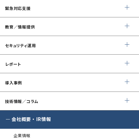
ネットワーク脆弱性診断
ランサムウェアに対応したIT-BCP策定支援
デイリー自動脆弱性診断
緊急対応支援
スマホアプリ脆弱性診断
自動車部品業界向け
WEBサイトコンテンツ改ざん検知
情報セキュリティ対策支援
デジタルフォレンジック
教育／情報提供
IoTセキュリティ診断
ソースコード自動診断
CSIRT構築／運用支援
緊急対応
ペネトレーションテスト
®
セキュリスト（SecuriST）
セキュリティ運用
インシデント初動対応準備支援
クレジットカード情報漏えい
クラウドセキュリティ設定診断
フォレンジック調査
EC-Council
マネージドセキュリティサービス (MSS)
Shift Left コンサルティング
（セキュリティエンジニア養成講座）
レポート
ソースコード診断
サイバー脅威情報調査
Managed Security Service for AWS
情報セキュリティ文書整備支援
公式 CISSP CBKトレーニング
SQAT® セキュリティレポート
アタックサーフェス調査
導入事例
Managed Security Service for SASE
ゼロトラストプレミナリーサーベイ
企業向けセキュリティ訓練
SQAT® 情報セキュリティ瓦版
®
SQAT
with Swift Delivery
技術情報／コラム
WAF運用
金融庁ガイドライン準拠対応支援サービス
標的型攻撃メール訓練
®
電気事業者向け サイバーセキュリティ
G-MDR
脆弱性情報提供
会社概要
・
IR情報
プレリミナリーサーベイ
SIEM運用／分析
情報セキュリティ研修
企業情報
インシデント対応訓練