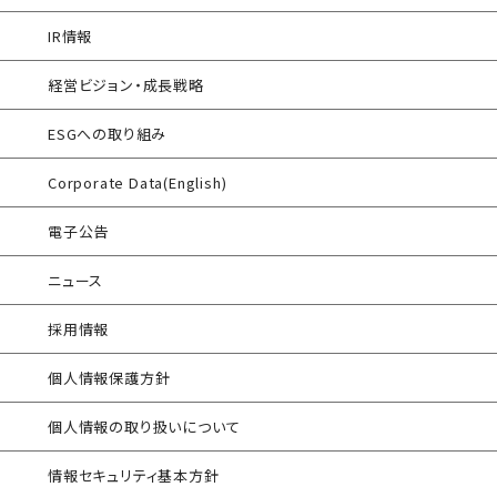
エンドポイントセキュリティ EDR-MSS
IR情報
インシデント対応訓練シミュレーター
Security-First Aidサービス
経営ビジョン・成長戦略
情報セキュリティリスクアセスメント
セキュアメール
ESGへの取り組み
FISCガイドライン準拠対応支援サービス
®
AAMS
マルウェア・プロテクト
Corporate Data(English)
地方公共団体向け 情報セキュリティ
セルフアセスメント
®
AAMS
添付ファイル自動分離サービス
電子公告
産業制御システム向けリスクアセスメント
セキュリティログ分析／活用支援
ニュース
EC加盟店様向け セキュリティ・チェックリスト
サイバープロテクション（CP）
対応アセスメントサービス
採用情報
自己問診型 テレワーク環境
個人情報保護方針
情報リスクアセスメント
個人情報の取り扱いについて
自己問診型 個人情報に関わる
情報セキュリティアセスメント
情報セキュリティ基本方針