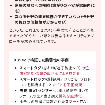
家庭の機器への接続（繋がりの不安が家庭内に
も）
異なる分野の業界連携ができていない（他分野
の機器の信頼性が分からない）
といった、これまでセグメント単位で守ることが可能
であったPCやサーバ類とは異なるセキュリティアプ
ローチが求められています。
BBSecで検証した脆弱性の事例
スマートタグ
（忘れ物/迷子防止タグ）の
位
置（GPS）情報の改ざんによる無効化
スマートロック
の制御用アプリから、プロト
コルを解析することで
ドアを不正開錠
防犯用IoTセンサー
へ、BLE通信を用いて
ファームウェア書き換え
機能を無効化
ホテルの部屋に設置された
スマートTV
か