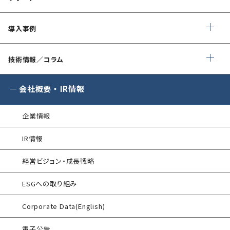
ソースコード診断
サイバー脅威情報調査
Managed Security Service for AWS
情報セキュリティ文書整備支援
公式 CISSP CBKトレーニング
SQAT® セキュリティレポート
アタックサーフェス調査
導入事例
Managed Security Service for SASE
ゼロトラストプレミナリーサーベイ
企業向けセキュリティ訓練
SQAT® 情報セキュリティ瓦版
®
SQAT
with Swift Delivery
技術情報／コラム
WAF運用
金融庁ガイドライン準拠対応支援サービス
標的型攻撃メール訓練
®
電気事業者向け サイバーセキュリティ
G-MDR
脆弱性情報提供
会社概要
・
IR情報
プレリミナリーサーベイ
SIEM運用／分析
情報セキュリティ研修
企業情報
インシデント対応訓練
エンドポイントセキュリティ EDR-MSS
IR情報
インシデント対応訓練シミュレーター
Security-First Aidサービス
経営ビジョン・成長戦略
情報セキュリティリスクアセスメント
セキュアメール
ESGへの取り組み
FISCガイドライン準拠対応支援サービス
®
AAMS
マルウェア・プロテクト
Corporate Data(English)
地方公共団体向け 情報セキュリティ
セルフアセスメント
®
AAMS
添付ファイル自動分離サービス
電子公告