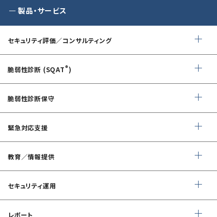
製品・サービス
セキュリティ評価／コンサルティング
情報セキュリティ・アドバイザリ
®
脆弱性診断 (SQAT
)
AIサービス提供者・利用者向け
Webアプリケーション・API脆弱性診断
サイバーセキュリティ対策支援
脆弱性診断保守
ネットワーク脆弱性診断
ランサムウェアに対応したIT-BCP策定支援
デイリー自動脆弱性診断
緊急対応支援
スマホアプリ脆弱性診断
自動車部品業界向け
WEBサイトコンテンツ改ざん検知
情報セキュリティ対策支援
デジタルフォレンジック
教育／情報提供
IoTセキュリティ診断
ソースコード自動診断
CSIRT構築／運用支援
緊急対応
ペネトレーションテスト
®
セキュリスト（SecuriST）
セキュリティ運用
インシデント初動対応準備支援
クレジットカード情報漏えい
クラウドセキュリティ設定診断
フォレンジック調査
EC-Council
マネージドセキュリティサービス (MSS)
Shift Left コンサルティング
（セキュリティエンジニア養成講座）
レポート