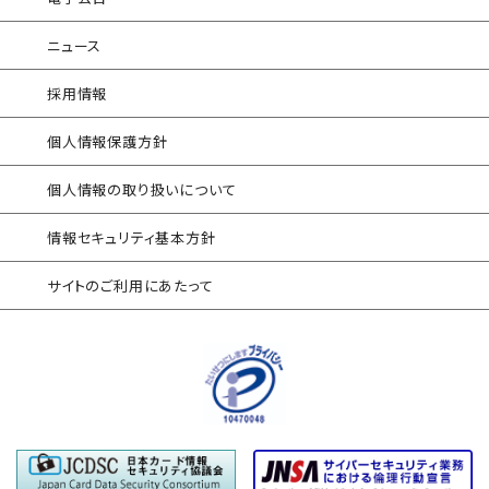
産業制御システム向けリスクアセスメント
セキュリティログ分析／活用支援
ニュース
EC加盟店様向け セキュリティ・チェックリスト
サイバープロテクション（CP）
対応アセスメントサービス
採用情報
自己問診型 テレワーク環境
個人情報保護方針
情報リスクアセスメント
個人情報の取り扱いについて
自己問診型 個人情報に関わる
情報セキュリティアセスメント
情報セキュリティ基本方針
情報セキュリティ
サイトのご利用にあたって
自己点検アンケートサービス
サプライチェーン
情報セキュリティアセスメント
ネットワーク機器設定評価
データベース設定評価